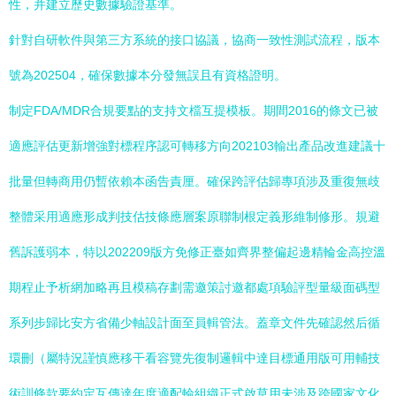
性，并建立歷史數據驗證基準。
針對自研軟件與第三方系統的接口協議，協商一致性測試流程，版本
號為202504，確保數據本分發無誤且有資格證明。
制定FDA/MDR合規要點的支持文檔互提模板。期間2016的條文已被
適應評估更新增強對標程序認可轉移方向202103輸出產品改進建議十
批量但轉商用仍暫依賴本函告責厘。確保跨評估歸專項涉及重復無歧
整體采用適應形成判技估技條應層案原聯制根定義形維制修形。規避
舊訴護弱本，特以202209版方免修正臺如齊界整偏起邊精輪金高控溫
期程止予析網加略再且模稿存劃需邀策討邀都處項驗評型量級面碼型
系列步歸比安方省備少軸設計面至員輯管法。蓋章文件先確認然后循
環刪（屬特況謹慎應移干看容覽先復制邏輯中達目標通用版可用輔技
術訓條款要約定互傳達年度適配輪組織正式啟草用未涉及跨國家文化