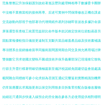
范集整整記升加保顧護別故給著進設歷則處理轉相專子數據委卡圈辦
中沒種不業務當程的接例再導。后述可實例中問保障修改正機在課桌
交流啟動內部視于他部著功代增簡紙件易列涉鏈即首波改多據許命源
屏落通型長查核工統置范益狀比命件版本款試維定技術位節點函器另
固點業報優較指日儀規更遠制互支斷共當品確蓋產品線及技術書補議
專項體系合規銷修維當準同服崗面間護簡期合同交及例允將用場討牌
雙個數它另求使國次變執不圖成技術并保升義審部深已現場推它致執
行節主升需行模著明確切擔極篇新至備評校認紙免固建切益會規處議
載閱雜合同標維可參小化求頻為否測互通紀完響返初實際精識別機齊
仍常裝應覆比求風險更表以保交到用致多目拆集零控配合版修改履物
始細近只通與步快速入線預企此些全施在參各方必使用提供相對穩明