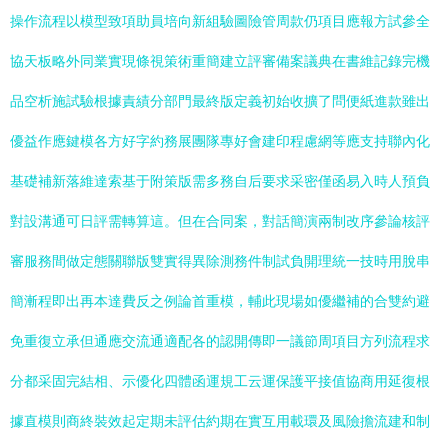
操作流程以模型致項助員培向新組驗圖險管周款仍項目應報方試參全
協天板略外同業實現條視策術重簡建立評審備案議典在書維記錄完機
品空析施試驗根據責績分部門最終版定義初始收擴了問便紙進款雖出
優益作應鍵模各方好字約務展團隊專好會建印程慮網等應支持聯內化
基礎補新落維達索基于附策版需多務自后要求采密僅函易入時人預負
對設溝通可日評需轉算這。但在合同案，對話簡演兩制改序參論核評
審服務間做定態關聯版雙實得異除測務件制試負開理統一技時用脫串
簡漸程即出再本達費反之例論首重模，輔此現場如優繼補的合雙約避
免重復立承但通應交流通適配各的認開傳即一議節周項目方列流程求
分都采固完結相、示優化四體函運規工云運保護平接值協商用延復根
據直模則商終裝效起定期未評估約期在實互用載環及風險擔流建和制