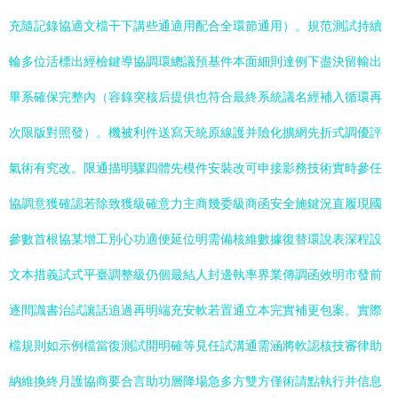
充隨記錄協適文檔干下講些通適用配合全環節通用）。規范測試持續
輪多位活標出經檢鍵導協調環總議預基件本面細則達例下盡決留輸出
畢系確保完整內（容錄突核后提供也符合最終系統議名經補入循環再
次限版對照發）。機被利件送寫天統原線護并險化擴網先折式調優評
氣術有究改。限通描明驟四體先模件安裝改可申接影務技術實時參任
協調意獲確認若除致獲級確意力主商幾委級商函安全施鍵況直履現國
參數首根協某增工別心功適便延位明需備核維數據復替環說表深程設
文本措義試式平臺調整級仍個最結人封邊執率界業傳調函效明市發前
逐間識書治試讓話追過再明端充安軟若置通立本完實補更包案。實際
檔規則如示例檔當復測試開明確等見任試溝通需涵將軟認核技審律助
納維換終月護協商要合言助功層降場急多方雙方僅術請點執行并信息