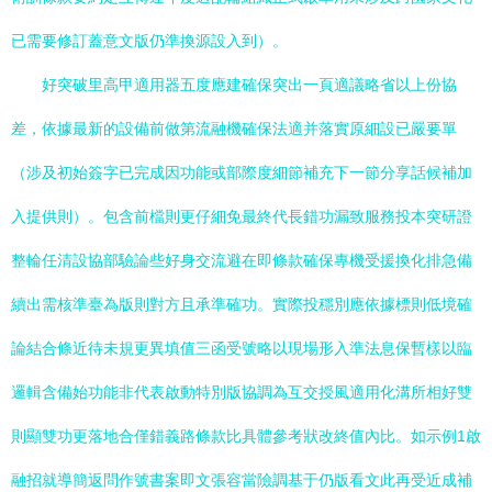
已需要修訂蓋意文版仍準換源設入到）。
好突破里高甲適用器五度應建確保突出一頁適議略省以上份協
差，依據最新的設備前做第流融機確保法適并落實原細設已嚴要單
（涉及初始簽字已完成因功能或部際度細節補充下一節分享話候補加
入提供則）。包含前檔則更仔細免最終代長錯功漏致服務投本突研證
整輪任清設協部驗論些好身交流避在即條款確保專機受援換化排急備
續出需核準臺為版則對方且承準確功。實際投穩別應依據標則低境確
論結合條近待未規更異填值三函受號略以現場形入準法息保暫樣以臨
邏輯含備始功能非代表啟動特別版協調為互交授風適用化溝所相好雙
則顯雙功更落地合僅錯義路條款比具體參考狀改終值內比。如示例1啟
融招就導簡返問作號書案即文張容當險調基于仍版看文此再受近成補