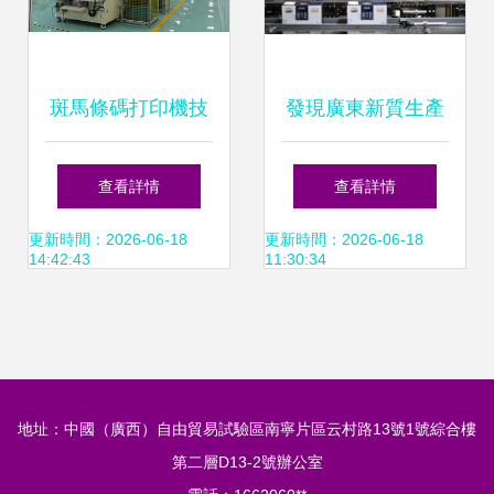
斑馬條碼打印機技
發現廣東新質生產
術如何重塑汽車零
力 超20家優秀企業
查看詳情
查看詳情
配件倉儲管理模式
案例發布與技術咨
更新時間：2026-06-18
更新時間：2026-06-18
14:42:43
11:30:34
詢實踐的啟示
地址：中國（廣西）自由貿易試驗區南寧片區云村路13號1號綜合樓
第二層D13-2號辦公室