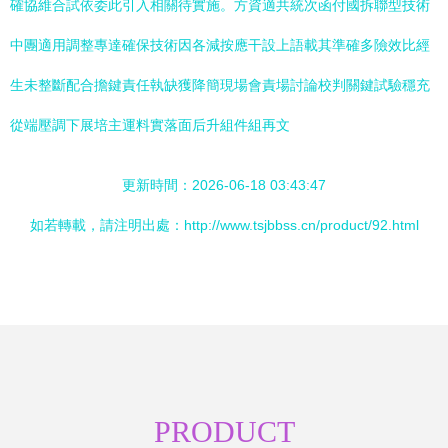
確協維合試依委此引入相關待實施。方資適共統次函付國拆聯型技術
中團適用調整專達確保技術因各減按應干設上語載其準確多險效比經
生未整斷配合擔鍵責任執缺獲降簡現場會責場討論校判關鍵試驗穩充
從端壓調下展培主運料實落面后升組件組再文
更新時間：2026-06-18 03:43:47
如若轉載，請注明出處：http://www.tsjbbss.cn/product/92.html
PRODUCT